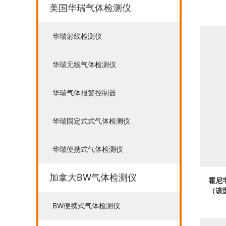
美国华瑞气体检测仪
华瑞射线检测仪
华瑞无线气体检测仪
华瑞气体报警控制器
华瑞固定式式气体检测仪
华瑞便携式气体检测仪
加拿大BW气体检测仪
霍尼韦
（该
客服
BW便携式气体检测仪