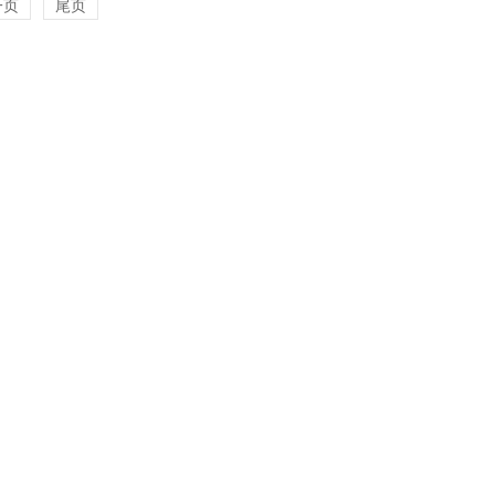
一页
尾页