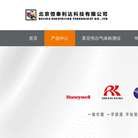
首页
产品中心
霍尼韦尔气体检测仪