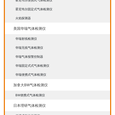
霍尼韦尔便携式气体检测仪
霍尼韦尔固定式气体检测仪
火焰探测器
美国华瑞气体检测仪
华瑞射线检测仪
华瑞无线气体检测仪
华瑞气体报警控制器
华瑞固定式式气体检测仪
华瑞便携式气体检测仪
加拿大BW气体检测仪
BW便携式气体检测仪
日本理研气体检测仪